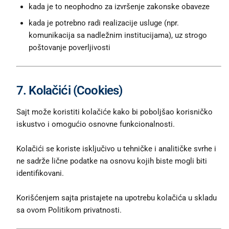
kada je to neophodno za izvršenje zakonske obaveze
kada je potrebno radi realizacije usluge (npr.
komunikacija sa nadležnim institucijama), uz strogo
poštovanje poverljivosti
7. Kolačići (Cookies)
Sajt može koristiti kolačiće kako bi poboljšao korisničko
iskustvo i omogućio osnovne funkcionalnosti.
Kolačići se koriste isključivo u tehničke i analitičke svrhe i
ne sadrže lične podatke na osnovu kojih biste mogli biti
identifikovani.
Korišćenjem sajta pristajete na upotrebu kolačića u skladu
sa ovom Politikom privatnosti.