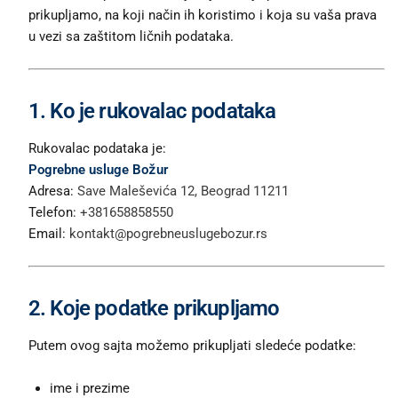
prikupljamo, na koji način ih koristimo i koja su vaša prava
u vezi sa zaštitom ličnih podataka.
1. Ko je rukovalac podataka
Rukovalac podataka je:
Pogrebne usluge Božur
Adresa:
Save Maleševića 12, Beograd 11211
Telefon:
+381658858550
Email:
kontakt@pogrebneuslugebozur.rs
2. Koje podatke prikupljamo
Putem ovog sajta možemo prikupljati sledeće podatke:
ime i prezime