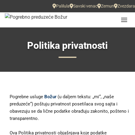
Palilula
Savski venac
Zemun
Zvezdara
Politika privatnosti
Pogrebne usluge
Božur
(u daljem tekstu: „mi“, „naše
preduzeće“) poštuju privatnost posetilaca svog sajta i
obavezuju se da lične podatke obrađuju zakonito, pošteno i
transparentno.
Ova Politika privatnosti objašnjava koje podatke