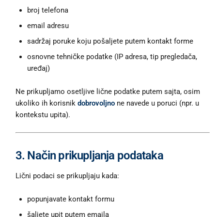
broj telefona
email adresu
sadržaj poruke koju pošaljete putem kontakt forme
osnovne tehničke podatke (IP adresa, tip pregledača,
uređaj)
Ne prikupljamo osetljive lične podatke putem sajta, osim
ukoliko ih korisnik
dobrovoljno
ne navede u poruci (npr. u
kontekstu upita).
3. Način prikupljanja podataka
Lični podaci se prikupljaju kada:
popunjavate kontakt formu
šaljete upit putem emaila